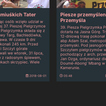
miuśkich Tater
Piesze przemyślen
Przemyśla
ąc osób wzięło udział w
j 37. Pieszej Pielgrzymce
39. Piesza Pielgrzymka 
. Pielgrzymka składa się z
dotarła na Jasna Górę. T
owy Targ, Bachledówka,
12-dniową trasę pokonał
awa. W czasie 9 dni
abp Adam Szal, metropol
konali 245 km. Przed
przemyski. Pod jasnogór
i Szczyt górale
Szczytem pielgrzymów wi
li we wtorek, 31 lipca,
pochodzący z arch. prze
ie z radosnym śpiewem,
Jan Ozga, ordynariusz di
kach skrzypiec. Wiele
Doumé-Abong’ Mbang w
Kamerunie.
2018-08-01
05:48