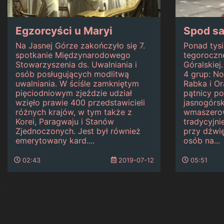
Egzorcyści u Maryi
Spod sa
Na Jasnej Górze zakończyło się 7.
Ponad tysi
spotkanie Międzynarodowego
tegoroczne
Stowarzyszenia ds. Uwalniania i
Góralskiej
osób posługujących modlitwą
4 grup: N
uwalniania. W ściśle zamkniętym
Rabka i Or
pięciodniowym zjeździe udział
pątnicy po
wzięło prawie 400 przedstawicieli
jasnogórsk
różnych krajów, w tym także z
wmaszerowa
Korei, Paragwaju i Stanów
tradycyjn
Zjednoczonych. Jest był również
przy dźwię
emerytowany kard....
osób na...
02:43
2019-07-12
05:51
}