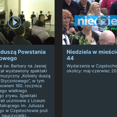
 duszą Powstania
Niedziela w mieście
iowego
44
e św. Barbary na Jasnej
Wydarzenia w Częstocho
tał wystawiony spektakl
okolicy: maj-czerwiec 20
muzyczny „Kobiety duszą
 Styczniowego”, w tym
bowiem 160. rocznica
ego wielkiego
o zrywu. Spektakl
ali uczniowie z Liceum
ałcącego im. Juliusza
go w Częstochowie pod
 nauczycielki...