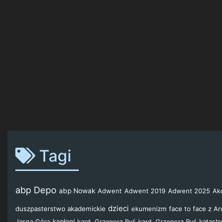
Tagi
abp Depo
abp Nowak
Adwent
Adwent 2019
Adwent 2025
Akc
dzieci
duszpasterstwo akademickie
ekumenizm
face to face z A
Jasna Góra
kapłani
katastr
kard. Grzegorz Ryś
kard. Grzegorz Ryś