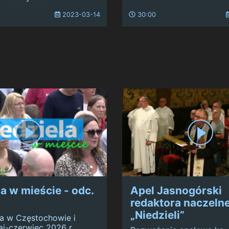
2023-03-14
30:00
la w mieście - odc.
Apel Jasnogórski
redaktora naczeln
„Niedzieli”
a w Częstochowie i
aj-czerwiec 2026 r.