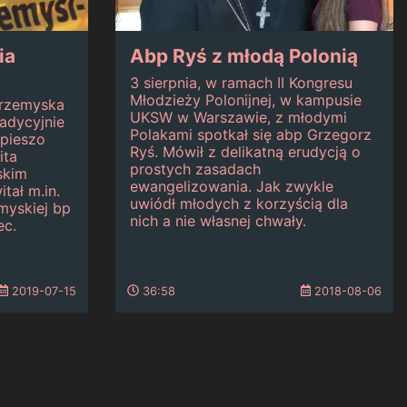
ia
Abp Ryś z młodą Polonią
3 sierpnia, w ramach II Kongresu
Młodzieży Polonijnej, w kampusie
Przemyska
UKSW w Warszawie, z młodymi
radycyjnie
Polakami spotkał się abp Grzegorz
 pieszo
Ryś. Mówił z delikatną erudycją o
ita
prostych zasadach
skim
ewangelizowania. Jak zwykle
tał m.in.
uwiódł młodych z korzyścią dla
myskiej bp
nich a nie własnej chwały.
ec.
2019-07-15
36:58
2018-08-06