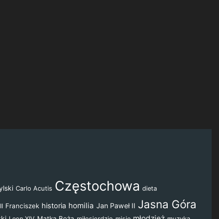
Częstochowa
lski
Carlo Acutis
dieta
Jasna Góra
homilia
historia
Jan Paweł II
Franciszek
II
młodzież
żki
Matka Boża
miłosierdzie
muzyka
Leon XIV
misje