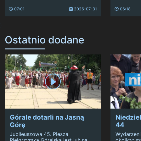
07:01
2026-07-31
06:18
}
Ostatnio dodane
Górale dotarli na Jasną
Niedzie
Górę
44
Jubileuszowa 45. Piesza
Wydarzeni
Pielgrzymka Góralska jest już na
okolicy: m