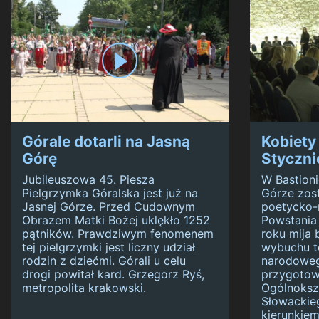
Górale dotarli na Jasną
Kobiety
Górę
Styczn
Jubileuszowa 45. Piesza
W Bastioni
Pielgrzymka Góralska jest już na
Górze zos
Jasnej Górze. Przed Cudownym
poetycko-
Obrazem Matki Bożej uklękło 1252
Powstania
pątników. Prawdziwym fenomenem
roku mija 
tej pielgrzymki jest liczny udział
wybuchu t
rodzin z dziećmi. Górali u celu
narodoweg
drogi powitał kard. Grzegorz Ryś,
przygotow
metropolita krakowski.
Ogólnokszt
Słowackie
kierunkiem