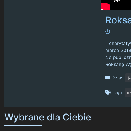
Roks
II charytat
marca 2019 
się publicz
Roksanę Węg
Dział:
R
Tagi:
ar
Wybrane dla Ciebie