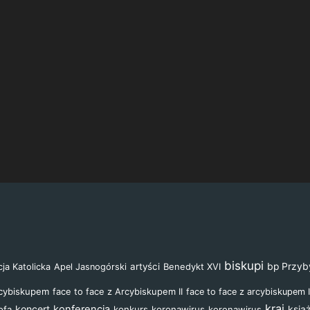
biskupi
artyści
Benedykt XVI
bp Przyby
ja Katolicka
Apel Jasnogórski
rcybiskupem
face to face z Arcybiskupem II
face to face z arcybiskupem I
kraj
koncert
konferencja
ofa
konkurs
koronawirus
koronawirus
ksią