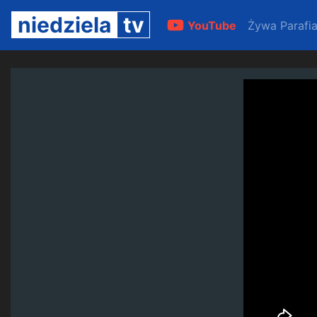
niedziela
tv
YouTube
Żywa Parafi