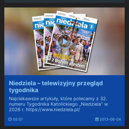
Niedziela – telewizyjny przegląd
tygodnika
Najciekawsze artykuły, które polecamy z 32.
numeru Tygodnika Katolickiego „Niedziela” w
2026 r. https://www.niedziela.pl/
05:01
2013-06-04