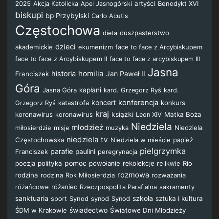
2025
artyści
Benedykt XVI
Akcja Katolicka
Apel Jasnogórski
biskupi
bp Przybylski
Carlo Acutis
Częstochowa
duszpasterstwo
dieta
dzieci
akademickie
ekumenizm
face to face z Arcybiskupem
face to face z Arcybiskupem II
face to face z arcybiskupem III
Jasna
homilia
historia
Jan Paweł II
Franciszek
Góra
Jasna Góra
kapłani
kard. Grzegorz Ryś
kard.
koncert
konferencja
katastrofa
konkurs
Grzegorz Ryś
kraj
koronawirus
koronawirus
książki
Matka Boża
Leon XIV
Niedziela
młodzież
miłosierdzie
muzyka
Niedziela
misje
niedziela tv
Częstochowska
Niedziela w mieście
papież
pielgrzymka
parafie
Franciszek
paulini
peregrynacja
pomoc
poezja
polityka
powołanie
rekolekcje
relikwie
Rio
rozmowa
rodzina
rodzina
Rok Miłosierdzia
rozważania
różańcowe
różaniec
Rzeczpospolita Parafialna
sakramenty
sanktuaria
szkoła
sport
Synod
sztuka i kultura
synod
Synod
świadectwo
ŚDM w Krakowie
Światowe Dni Młodzieży