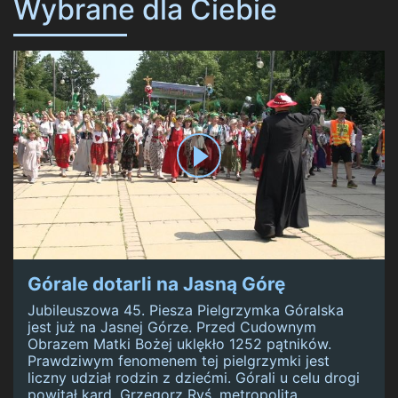
Wybrane dla Ciebie
Górale dotarli na Jasną Górę
Jubileuszowa 45. Piesza Pielgrzymka Góralska
jest już na Jasnej Górze. Przed Cudownym
Obrazem Matki Bożej uklękło 1252 pątników.
Prawdziwym fenomenem tej pielgrzymki jest
liczny udział rodzin z dziećmi. Górali u celu drogi
powitał kard. Grzegorz Ryś, metropolita